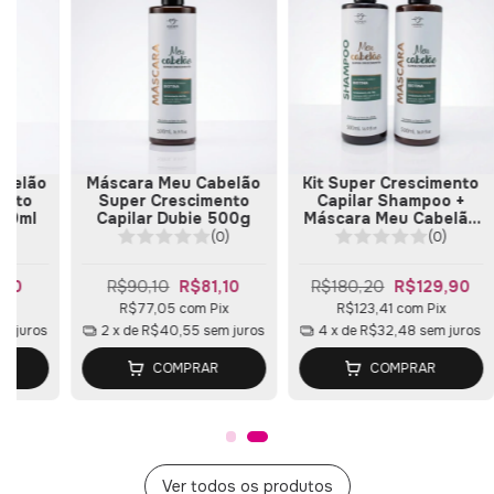
belão
Máscara Meu Cabelão
Kit Super Crescimento
ento
Super Crescimento
Capilar Shampoo +
500ml
Capilar Dubie 500g
Máscara Meu Cabelão
Dubie
(0)
(0)
(0)
,10
R$90,10
R$81,10
R$180,20
R$129,90
ix
R$77,05
com
Pix
R$123,41
com
Pix
m juros
2
x de
R$40,55
sem juros
4
x de
R$32,48
sem juros
R
COMPRAR
COMPRAR
Ver todos os produtos