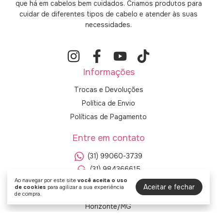
que há em cabelos bem cuidados. Criamos produtos para
cuidar de diferentes tipos de cabelo e atender às suas
necessidades.
Informações
Trocas e Devoluções
Política de Envio
Políticas de Pagamento
Entre em contato
(31) 99060-3739
(31) 984366615
Ao navegar por este site
você aceita o uso
loja@lojavoken.com.br
Aceitar e fechar
de cookies
para agilizar a sua experiência
de compra.
Rua Amaratina, 72 - Betânia Belo
Horizonte/MG