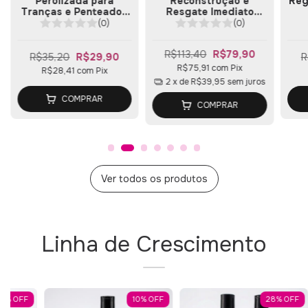
Perolizada para
Reconstrução e
Reg
Tranças e Penteados
Resgate Imediato
150g
Efeito Teia 500g
(0)
(0)
R$113,40
R$79,90
R$35,20
R$29,90
R
R$75,91
com
Pix
R$28,41
com
Pix
2
x de
R$39,95
sem juros
COMPRAR
COMPRAR
Ver todos os produtos
Linha de Crescimento
10
%
OFF
10
%
OFF
28
%
OFF