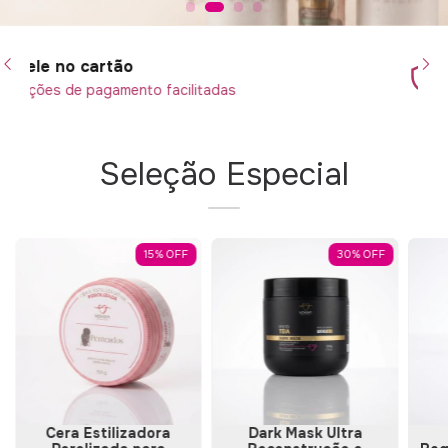
Compra 100% segura
das
Seus dados 100% protegidos
Seleção Especial
15
%
OFF
30
%
OFF
Cera Estilizadora
Dark Mask Ultra